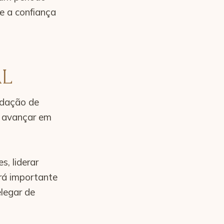
 e a confiança
AL
lidação de
a avançar em
, liderar
erá importante
elegar de