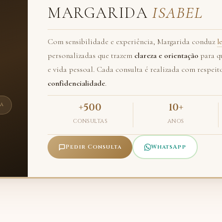
MARGARIDA
ISABEL
Com sensibilidade e experiência, Margarida conduz
l
personalizadas que trazem
clareza e orientação
para qu
e vida pessoal. Cada consulta é realizada com respeit
confidencialidade
.
+500
10+
DA
CONSULTAS
ANOS
Pedir Consulta
WhatsApp