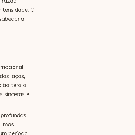
 razão,
intensidade. O
 sabedoria
mocional.
dos laços,
pião terá a
s sinceras e
 profundas.
, mas
 um período