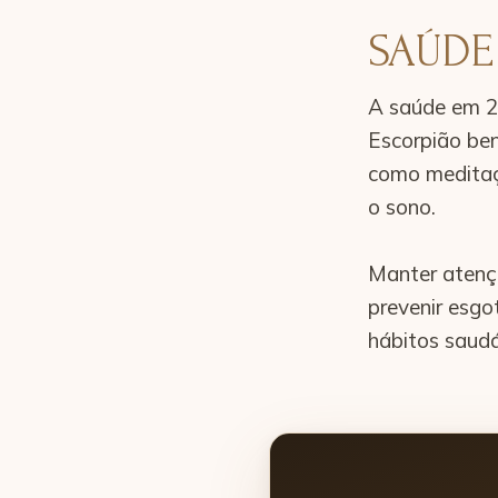
SAÚDE
A saúde em 20
Escorpião ben
como meditaçã
o sono.
Manter atençã
prevenir esgo
hábitos saudá