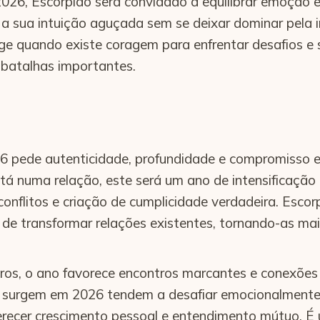
026, Escorpião será convidado a equilibrar emoção e
a sua intuição aguçada sem se deixar dominar pela 
ge quando existe coragem para enfrentar desafios e
 batalhas importantes.
6 pede autenticidade, profundidade e compromisso e
á numa relação, este será um ano de intensificação 
conflitos e criação de cumplicidade verdadeira. Escor
de transformar relações existentes, tornando-as mai
iros, o ano favorece encontros marcantes e conexões
 surgem em 2026 tendem a desafiar emocionalmente
recer crescimento pessoal e entendimento mútuo. É