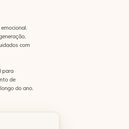
 emocional.
egeneração,
cuidados com
l para
ento de
 longo do ano.