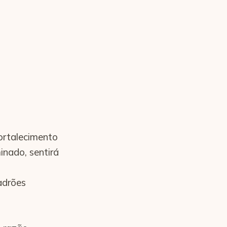
ortalecimento
inado, sentirá
adrões