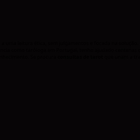
 a uma leitura ética, sem julgamentos e focada na solução.
iência como taróloga em Portugal, tenho ajudado centenas
conhecimento. Se procura
consultas de tarot
que unam a tr