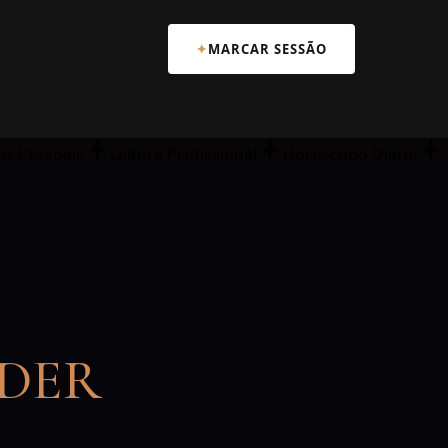
✦
MARCAR SESSÃO
as Pessoais
Leitura Profissional
Horóscopo Diário
ODER