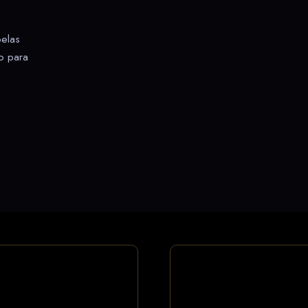
pelas
ão para