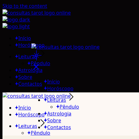
Skip to the content
Início
Horóscopo
Leituras
Pêndulo
Astrologia
Sobre
Início
Contactos
Horóscopo
Leituras
Pêndulo
Início
Astrologia
Horóscopo
Sobre
Leituras
Contactos
Pêndulo