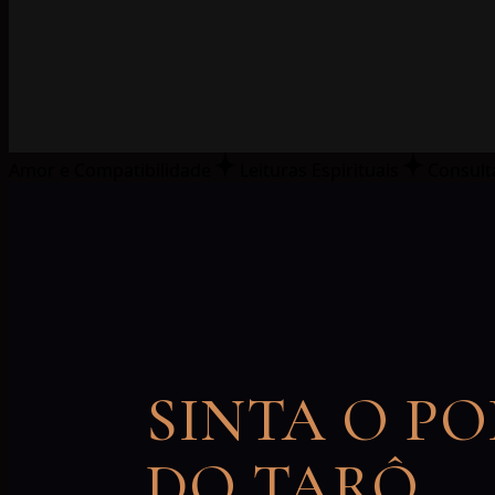
Amor e Compatibilidade
Leituras Espirituais
Consult
SINTA O P
DO TARÔ