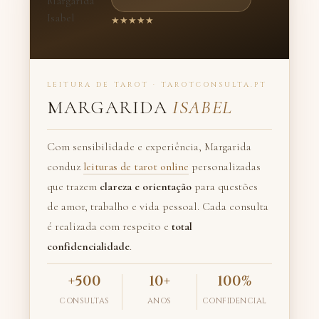
★★★★★
LEITURA DE TAROT · TAROTCONSULTA.PT
MARGARIDA
ISABEL
Com sensibilidade e experiência, Margarida
conduz
leituras de tarot online
personalizadas
que trazem
clareza e orientação
para questões
de amor, trabalho e vida pessoal. Cada consulta
é realizada com respeito e
total
confidencialidade
.
+500
10+
100%
CONSULTAS
ANOS
CONFIDENCIAL