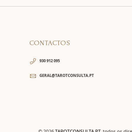
CONTACTOS
930 912 095
GERAL@TAROTCONSULTA.PT
© 2026
TAROTCONSULTA.PT
, todos os dir