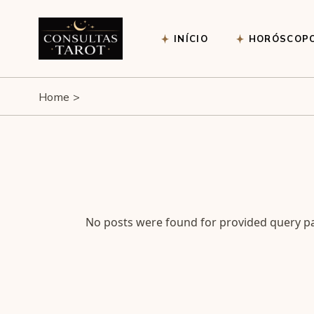
Skip
to
the
content
INÍCIO
HORÓSCOP
Home
No posts were found for provided query p